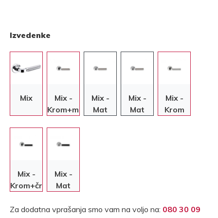
Izvedenke
Mix
Mix -
Mix -
Mix -
Mix -
Krom+mreža
Mat
Mat
Krom
krom+mreža
krom+mreža
Mix -
Mix -
Krom+črna
Mat
krom+črna
Za dodatna vprašanja smo vam na voljo na:
080 30 09