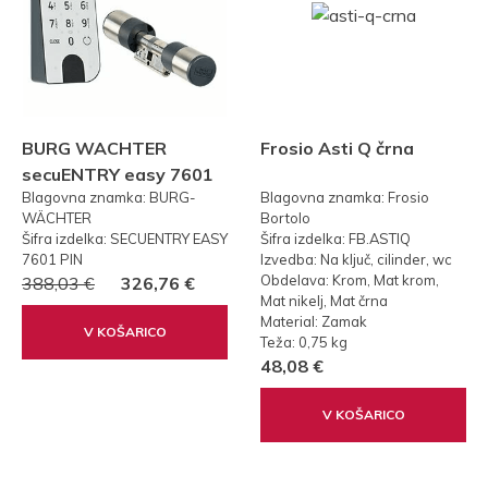
BURG WACHTER
Frosio Asti Q črna
secuENTRY easy 7601
Blagovna znamka: BURG-
Blagovna znamka: Frosio
PIN KODA
WÄCHTER
Bortolo
Šifra izdelka: SECUENTRY EASY
Šifra izdelka: FB.ASTIQ
7601 PIN
Izvedba: Na ključ, cilinder, wc
Obdelava: Krom, Mat krom,
388,03 €
326,76 €
Mat nikelj, Mat črna
Material: Zamak
V KOŠARICO
Teža: 0,75 kg
48,08 €
V KOŠARICO