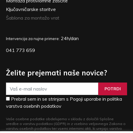
Montaža protivlomne zaščite
Ključavničarske storitve
Šablona za montažo vrat
24h/dan
Intervencija za nujne primere:
041 773 659
Želite prejemati naše novice?
POTRDI
Prebral sem in se strinjam s Pogoji uporabe in politika
varstva osebnih podatkov
Vaše osebne podatke obdelujemo v skladu z določili Splošne
uredbe o varstvu podatkov (GDPR) in z vsebino veljavnega Zakona o
varstvu osebnih podatkov ter vsemi internimi akti, ki urejajo varstvo