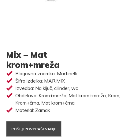
Mix – Mat
krom+mreža
Blagovna znamka: Martinelli
Šifra izdelka: MAR.MIX
Izvedba: Na ključ, cilinder, wc
Obdelava: Krom+mreža, Mat krom+mreža, Krom,
Krom+črna, Mat krom+črna
Material: Zamak
POŠLJI POVPRAŠEVANJE