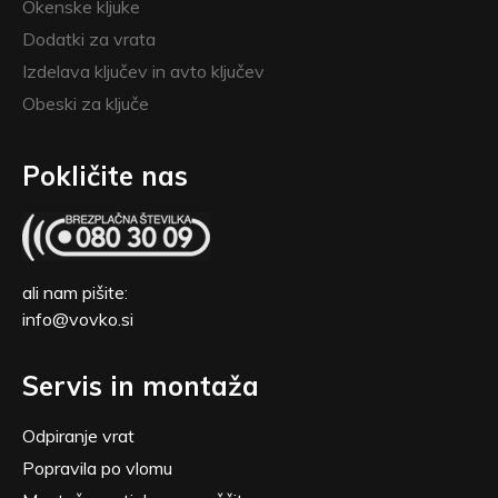
Okenske kljuke
Dodatki za vrata
Izdelava ključev in avto ključev
Obeski za ključe
Pokličite nas
ali nam pišite:
info@vovko.si
Servis in montaža
Odpiranje vrat
Popravila po vlomu