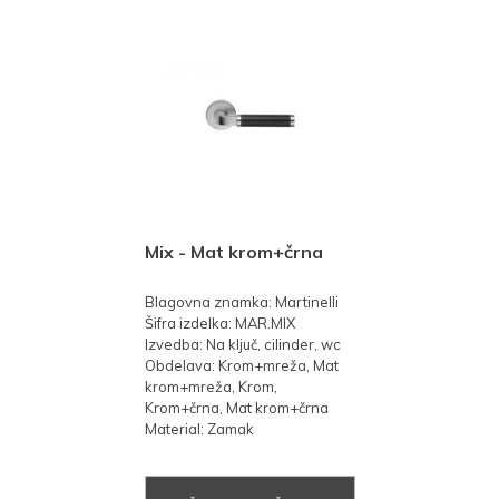
Mix - Mat krom+črna
Blagovna znamka: Martinelli
Šifra izdelka: MAR.MIX
Izvedba: Na ključ, cilinder, wc
Obdelava: Krom+mreža, Mat
krom+mreža, Krom,
Krom+črna, Mat krom+črna
Material: Zamak