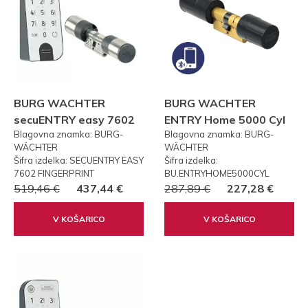
BURG WACHTER
BURG WACHTER
secuENTRY easy 7602
ENTRY Home 5000 Cyl
Blagovna znamka: BURG-
Blagovna znamka: BURG-
FP PRSTNI ODTIS
WÄCHTER
WÄCHTER
Šifra izdelka: SECUENTRY EASY
Šifra izdelka:
7602 FINGERPRINT
BU.ENTRYHOME5000CYL
519,46 €
437,44 €
287,89 €
227,28 €
V KOŠARICO
V KOŠARICO