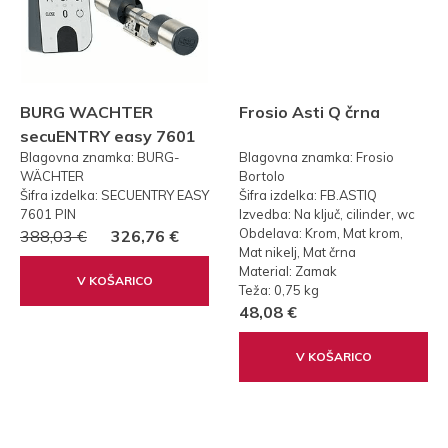
BURG WACHTER
Frosio Asti Q črna
secuENTRY easy 7601
Blagovna znamka: BURG-
Blagovna znamka: Frosio
PIN KODA
WÄCHTER
Bortolo
Šifra izdelka: SECUENTRY EASY
Šifra izdelka: FB.ASTIQ
7601 PIN
Izvedba: Na ključ, cilinder, wc
Obdelava: Krom, Mat krom,
388,03 €
326,76 €
Mat nikelj, Mat črna
Material: Zamak
V KOŠARICO
Teža: 0,75 kg
48,08 €
V KOŠARICO