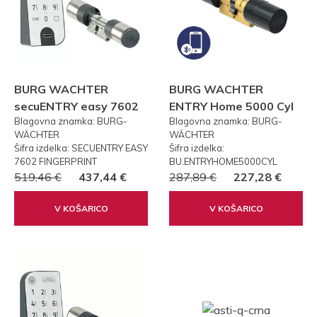
BURG WACHTER
BURG WACHTER
secuENTRY easy 7602
ENTRY Home 5000 Cyl
Blagovna znamka: BURG-
Blagovna znamka: BURG-
FP PRSTNI ODTIS
WÄCHTER
WÄCHTER
Šifra izdelka: SECUENTRY EASY
Šifra izdelka:
7602 FINGERPRINT
BU.ENTRYHOME5000CYL
519,46 €
437,44 €
287,89 €
227,28 €
V KOŠARICO
V KOŠARICO