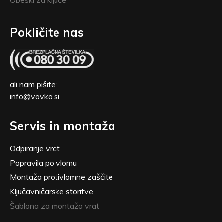
Obeski za ključe
Pokličite nas
ali nam pišite:
info@vovko.si
Servis in montaža
Odpiranje vrat
Popravila po vlomu
Montaža protivlomne zaščite
Ključavničarske storitve
Šablona za montažo vrat