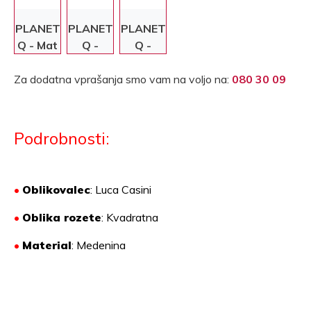
PLANET
PLANET
PLANET
Q - Mat
Q -
Q -
krom
Krom/Mat
Krom
krom
Za dodatna vprašanja smo vam na voljo na:
080 30 09
Podrobnosti:
•
Oblikovalec
: Luca Casini
•
Oblika rozete
: Kvadratna
•
Material
:
Medenina