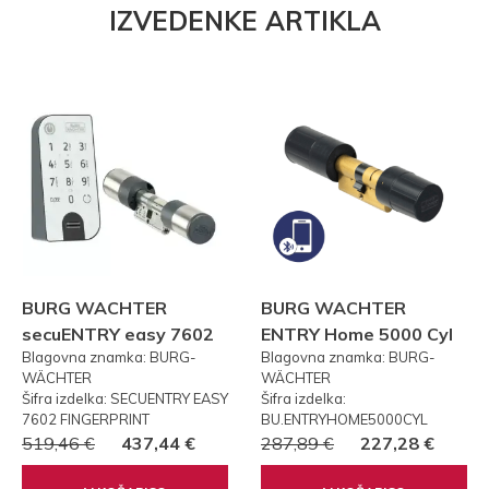
IZVEDENKE ARTIKLA
BURG WACHTER
BURG WACHTER
secuENTRY easy 7602
ENTRY Home 5000 Cyl
Blagovna znamka: BURG-
Blagovna znamka: BURG-
FP PRSTNI ODTIS
WÄCHTER
WÄCHTER
Šifra izdelka: SECUENTRY EASY
Šifra izdelka:
7602 FINGERPRINT
BU.ENTRYHOME5000CYL
519,46 €
437,44 €
287,89 €
227,28 €