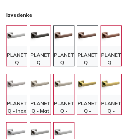
Izvedenke
PLANET
PLANET
PLANET
PLANET
PLANET
Q
Q -
Q -
Q -
Q -
Antracit
Bronasta
Bronasta
Baker
PLANET
PLANET
PLANET
PLANET
PLANET
Q - Inox
Q - Mat
Q -
Q -
Q -
nikelj
Nikelj
Zlata/Mat
Zlata
zlata