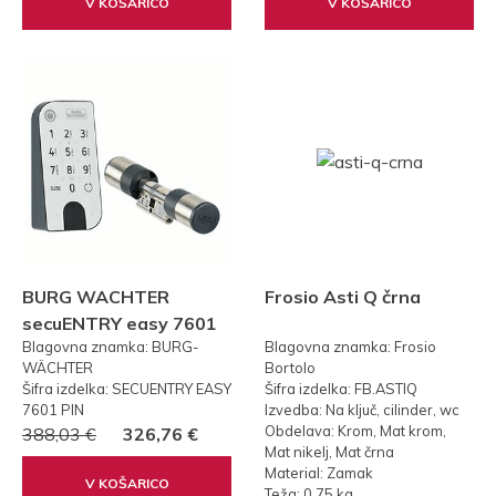
V KOŠARICO
V KOŠARICO
BURG WACHTER
Frosio Asti Q črna
secuENTRY easy 7601
Blagovna znamka: BURG-
Blagovna znamka: Frosio
PIN KODA
WÄCHTER
Bortolo
Šifra izdelka: SECUENTRY EASY
Šifra izdelka: FB.ASTIQ
7601 PIN
Izvedba: Na ključ, cilinder, wc
Obdelava: Krom, Mat krom,
388,03 €
326,76 €
Mat nikelj, Mat črna
Material: Zamak
V KOŠARICO
Teža: 0,75 kg