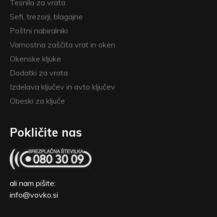
Tesnila za vrata
Sefi, trezorji, blagajne
Poštni nabiralniki
Varnostna zaščita vrat in oken
Okenske kljuke
Dodatki za vrata
Izdelava ključev in avto ključev
Obeski za ključe
Pokličite nas
ali nam pišite:
info@vovko.si