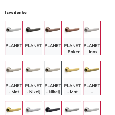
Izvedenke
PLANET
PLANET
PLANET
PLANET
PLANET
-
-
- Baker
- Inox
Antracit
Bronasta
PLANET
PLANET
PLANET
PLANET
PLANET
- Mat
- Nikelj
- Nikelj
- Mat
-
nikelj
zlata
Zlata/Mat
zlata