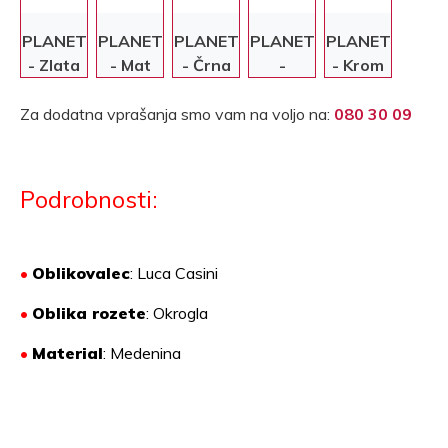
PLANET
PLANET
PLANET
PLANET
PLANET
- Zlata
- Mat
- Črna
-
- Krom
krom
Krom/Mat
krom
Za dodatna vprašanja smo vam na voljo na:
080 30 09
Podrobnosti:
•
Oblikovalec
: Luca Casini
•
Oblika rozete
: Okrogla
•
Material
:
Medenina