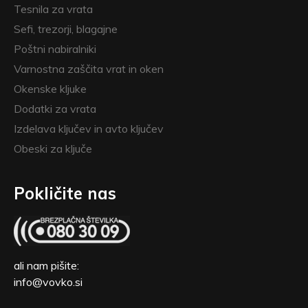
Tesnila za vrata
Sefi, trezorji, blagajne
Poštni nabiralniki
Varnostna zaščita vrat in oken
Okenske kljuke
Dodatki za vrata
Izdelava ključev in avto ključev
Obeski za ključe
Pokličite nas
ali nam pišite:
info@vovko.si