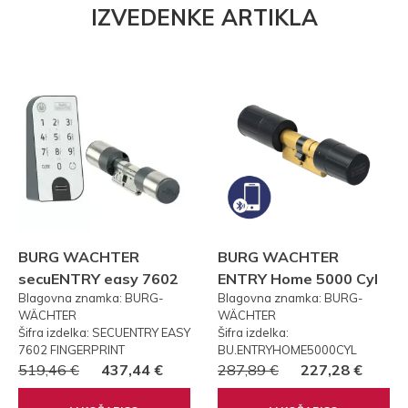
IZVEDENKE ARTIKLA
BURG WACHTER
BURG WACHTER
secuENTRY easy 7602
ENTRY Home 5000 Cyl
Blagovna znamka: BURG-
Blagovna znamka: BURG-
FP PRSTNI ODTIS
WÄCHTER
WÄCHTER
Šifra izdelka: SECUENTRY EASY
Šifra izdelka:
7602 FINGERPRINT
BU.ENTRYHOME5000CYL
519,46 €
437,44 €
287,89 €
227,28 €