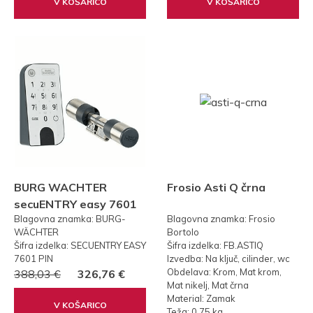
V KOŠARICO
V KOŠARICO
BURG WACHTER
Frosio Asti Q črna
secuENTRY easy 7601
Blagovna znamka: BURG-
Blagovna znamka: Frosio
PIN KODA
WÄCHTER
Bortolo
Šifra izdelka: SECUENTRY EASY
Šifra izdelka: FB.ASTIQ
7601 PIN
Izvedba: Na ključ, cilinder, wc
Obdelava: Krom, Mat krom,
388,03 €
326,76 €
Mat nikelj, Mat črna
Material: Zamak
V KOŠARICO
Teža: 0,75 kg