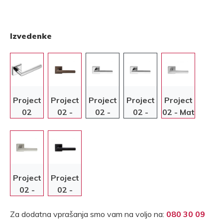
Izvedenke
Project
Project
Project
Project
Project
02
02 -
02 -
02 -
02 - Mat
Antik
Krom
Krom
krom
bronasta
Project
Project
02 -
02 -
Nikelj
Črna
Za dodatna vprašanja smo vam na voljo na:
080 30 09