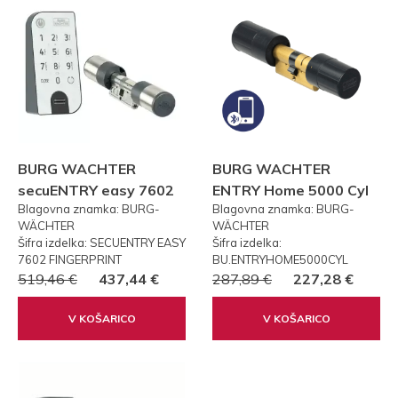
BURG WACHTER
BURG WACHTER
secuENTRY easy 7602
ENTRY Home 5000 Cyl
Blagovna znamka: BURG-
Blagovna znamka: BURG-
FP PRSTNI ODTIS
WÄCHTER
WÄCHTER
Šifra izdelka: SECUENTRY EASY
Šifra izdelka:
7602 FINGERPRINT
BU.ENTRYHOME5000CYL
519,46 €
437,44 €
287,89 €
227,28 €
V KOŠARICO
V KOŠARICO