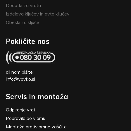
Dodatki za vrata
Izdelava ključev in avto ključev
Obeski za ključe
Pokličite nas
ali nam pišite:
info@vovko.si
Servis in montaža
Odpiranje vrat
Popravila po vlomu
Montaža protivlomne zaščite