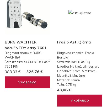
BURG WACHTER
Frosio Asti Q črna
secuENTRY easy 7601
Blagovna znamka: BURG-
Blagovna znamka: Frosio
PIN KODA
WÄCHTER
Bortolo
Šifra izdelka: SECUENTRY EASY
Šifra izdelka: FB.ASTIQ
7601 PIN
Izvedba: Na ključ, cilinder, wc
Obdelava: Krom, Mat krom,
388,03 €
326,76 €
Mat nikelj, Mat črna
Material: Zamak
V KOŠARICO
Teža: 0,75 kg
48,08 €
V KOŠARICO