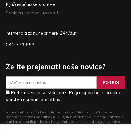
Ključavničarske storitve
Šablona za montažo vrat
24h/dan
Intervencija za nujne primere:
041 773 659
Želite prejemati naše novice?
POTRDI
Prebral sem in se strinjam s Pogoji uporabe in politika
varstva osebnih podatkov
Vaše osebne podatke obdelujemo v skladu z določili Splošne
uredbe o varstvu podatkov (GDPR) in z vsebino veljavnega Zakona o
varstvu osebnih podatkov ter vsemi internimi akti, ki urejajo varstvo
osebnih podatkov. Več informacij o obdelavi vaših osebnih podatkov
in o pravicah, ki iz nje izvirajo, si lahko preberete v naši
Politiki varstva