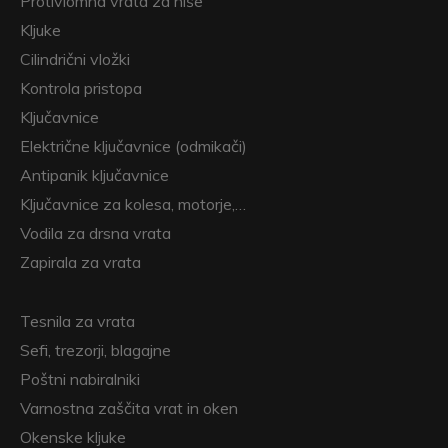
Protivlomna vrata za hiše
Kljuke
Cilindrični vložki
Kontrola pristopa
Ključavnice
Električne ključavnice (odmikači)
Antipanik ključavnice
Ključavnice za kolesa, motorje,…
Vodila za drsna vrata
Zapirala za vrata
Tesnila za vrata
Sefi, trezorji, blagajne
Poštni nabiralniki
Varnostna zaščita vrat in oken
Okenske kljuke