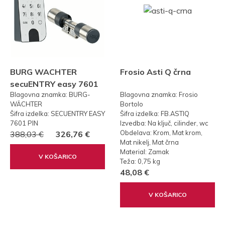
BURG WACHTER
Frosio Asti Q črna
secuENTRY easy 7601
Blagovna znamka: BURG-
Blagovna znamka: Frosio
PIN KODA
WÄCHTER
Bortolo
Šifra izdelka: SECUENTRY EASY
Šifra izdelka: FB.ASTIQ
7601 PIN
Izvedba: Na ključ, cilinder, wc
Obdelava: Krom, Mat krom,
388,03 €
326,76 €
Mat nikelj, Mat črna
Material: Zamak
V KOŠARICO
Teža: 0,75 kg
48,08 €
V KOŠARICO