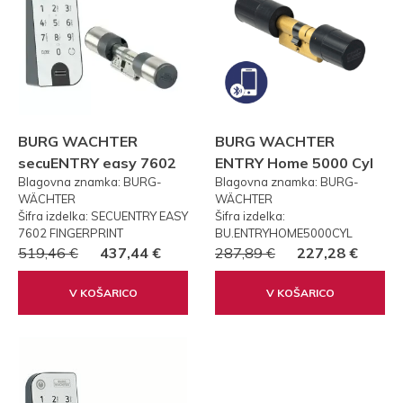
BURG WACHTER
BURG WACHTER
secuENTRY easy 7602
ENTRY Home 5000 Cyl
Blagovna znamka: BURG-
Blagovna znamka: BURG-
FP PRSTNI ODTIS
WÄCHTER
WÄCHTER
Šifra izdelka: SECUENTRY EASY
Šifra izdelka:
7602 FINGERPRINT
BU.ENTRYHOME5000CYL
519,46 €
437,44 €
287,89 €
227,28 €
V KOŠARICO
V KOŠARICO