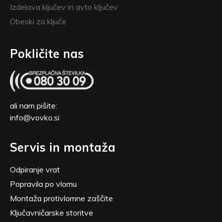
Izdelava ključev in avto ključev
Obeski za ključe
Pokličite nas
ali nam pišite:
info@vovko.si
Servis in montaža
Odpiranje vrat
Popravila po vlomu
Montaža protivlomne zaščite
Ključavničarske storitve