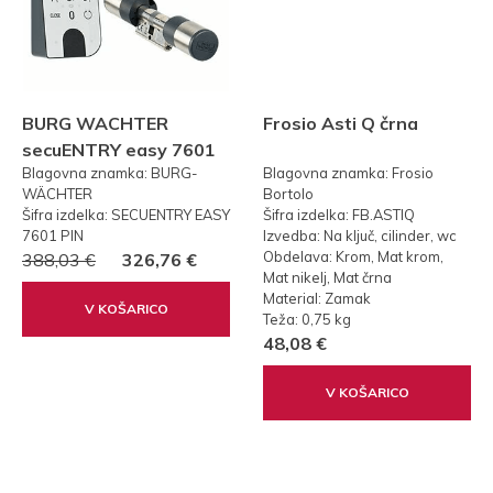
BURG WACHTER
Frosio Asti Q črna
secuENTRY easy 7601
Blagovna znamka: BURG-
Blagovna znamka: Frosio
PIN KODA
WÄCHTER
Bortolo
Šifra izdelka: SECUENTRY EASY
Šifra izdelka: FB.ASTIQ
7601 PIN
Izvedba: Na ključ, cilinder, wc
Obdelava: Krom, Mat krom,
388,03 €
326,76 €
Mat nikelj, Mat črna
Material: Zamak
V KOŠARICO
Teža: 0,75 kg
48,08 €
V KOŠARICO