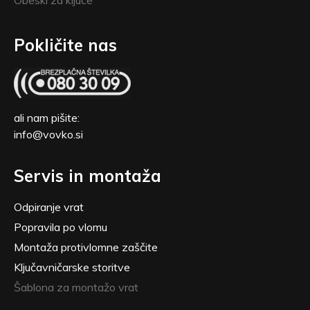
Obeski za ključe
Pokličite nas
ali nam pišite:
info@vovko.si
Servis in montaža
Odpiranje vrat
Popravila po vlomu
Montaža protivlomne zaščite
Ključavničarske storitve
Šablona za montažo vrat