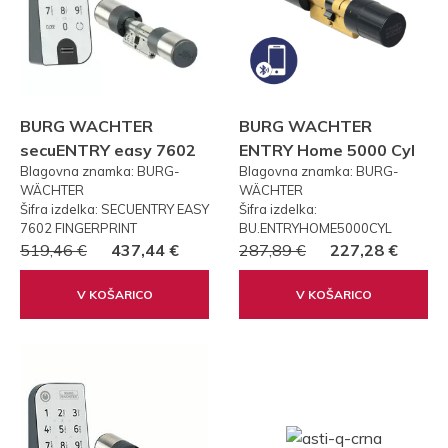
BURG WACHTER
BURG WACHTER
secuENTRY easy 7602
ENTRY Home 5000 Cyl
Blagovna znamka: BURG-
Blagovna znamka: BURG-
FP PRSTNI ODTIS
WÄCHTER
WÄCHTER
Šifra izdelka: SECUENTRY EASY
Šifra izdelka:
7602 FINGERPRINT
BU.ENTRYHOME5000CYL
519,46 €
437,44 €
287,89 €
227,28 €
V KOŠARICO
V KOŠARICO