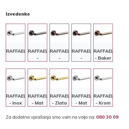
Izvedenke
RAFFAELLA
RAFFAELLA
RAFFAELLA
RAFFAELLA
RAFFAELLA
-
-
-
- Baker
Antracit
Bronasta
Bronasta
RAFFAELLA
RAFFAELLA
RAFFAELLA
RAFFAELLA
RAFFAELLA
- Inox
- Mat
- Zlata
- Mat
- Krom
zlata
krom
Za dodatna vprašanja smo vam na voljo na:
080 30 09