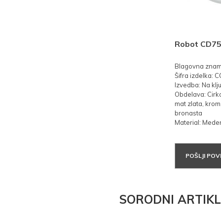
Robot CD75
Blagovna znam
Šifra izdelka:
Izvedba: Na klju
Obdelava: Cirko
mat zlata, krom
bronasta
Material: Mede
POŠLJI PO
SORODNI ARTIKL