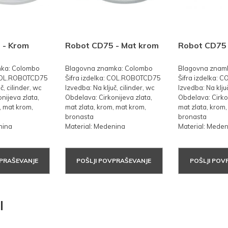
 - Krom
Robot CD75 - Mat krom
Robot CD75 
ka: Colombo
Blagovna znamka: Colombo
Blagovna znam
 COL.ROBOTCD75
Šifra izdelka: COL.ROBOTCD75
Šifra izdelka:
č, cilinder, wc
Izvedba: Na ključ, cilinder, wc
Izvedba: Na ključ
nijeva zlata,
Obdelava: Cirkonijeva zlata,
Obdelava: Cirkon
, mat krom,
mat zlata, krom, mat krom,
mat zlata, krom
bronasta
bronasta
nina
Material: Medenina
Material: Mede
VPRAŠEVANJE
POŠLJI POVPRAŠEVANJE
POŠLJI POV
I