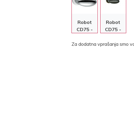
Robot
Robot
CD75 -
CD75 -
Mat krom
Bronasta
Za dodatna vprašanja smo va