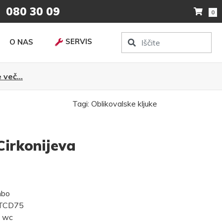
080 30 09
0
SERVIS
O NAS
 več...
Tagi:
Oblikovalske kljuke
Cirkonijeva
mbo
OTCD75
, wc