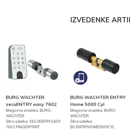
IZVEDENKE ARTI
BURG WACHTER
BURG WACHTER ENTRY
secuENTRY easy 7602
Home 5000 Cyl
Blagovna znamka: BURG-
Blagovna znamka: BURG-
FP PRSTNI ODTIS
WÄCHTER
WÄCHTER
Šifra izdelka: SECUENTRY EASY
Šifra izdelka:
7602 FINGERPRINT
BU.ENTRYHOME5000CYL