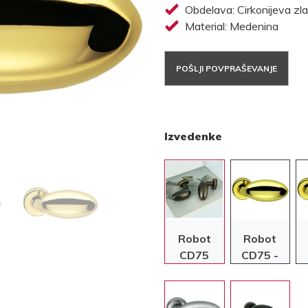
Obdelava: Cirkonijeva zla
Material: Medenina
POŠLJI POVPRAŠEVANJE
Izvedenke
Robot
Robot
CD75
CD75 -
Cirkonijeva
Ci
zlata