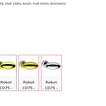
ta, mat zlata, krom, mat krom, bronasta
Robot
Robot
Robot
CD75 -
CD75 -
CD75 -
rkonijeva
Mat zlata
Krom
zlata