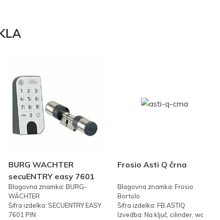
KLA
BURG WACHTER
Frosio Asti Q črna
secuENTRY easy 7601
Blagovna znamka: BURG-
Blagovna znamka: Frosio
PIN KODA
WÄCHTER
Bortolo
Šifra izdelka: SECUENTRY EASY
Šifra izdelka: FB.ASTIQ
7601 PIN
Izvedba: Na ključ, cilinder, wc