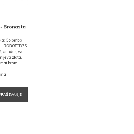
- Bronasta
ka: Colombo
 COL.ROBOTCD75
, cilinder, wc
ijeva zlata,
, mat krom,
nina
PRAŠEVANJE