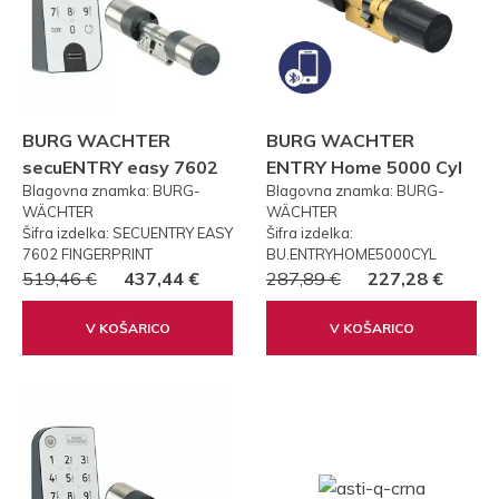
BURG WACHTER
BURG WACHTER
secuENTRY easy 7602
ENTRY Home 5000 Cyl
Blagovna znamka: BURG-
Blagovna znamka: BURG-
FP PRSTNI ODTIS
WÄCHTER
WÄCHTER
Šifra izdelka: SECUENTRY EASY
Šifra izdelka:
7602 FINGERPRINT
BU.ENTRYHOME5000CYL
519,46 €
437,44 €
287,89 €
227,28 €
V KOŠARICO
V KOŠARICO