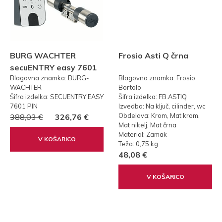
BURG WACHTER
Frosio Asti Q črna
secuENTRY easy 7601
Blagovna znamka: BURG-
Blagovna znamka: Frosio
PIN KODA
WÄCHTER
Bortolo
Šifra izdelka: SECUENTRY EASY
Šifra izdelka: FB.ASTIQ
7601 PIN
Izvedba: Na ključ, cilinder, wc
Obdelava: Krom, Mat krom,
388,03 €
326,76 €
Mat nikelj, Mat črna
Material: Zamak
V KOŠARICO
Teža: 0,75 kg
48,08 €
V KOŠARICO