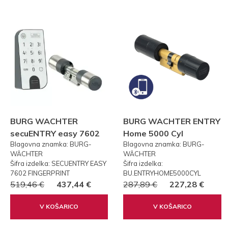
BURG WACHTER
BURG WACHTER ENTRY
secuENTRY easy 7602
Home 5000 Cyl
Blagovna znamka: BURG-
Blagovna znamka: BURG-
FP PRSTNI ODTIS
WÄCHTER
WÄCHTER
Šifra izdelka: SECUENTRY EASY
Šifra izdelka:
7602 FINGERPRINT
BU.ENTRYHOME5000CYL
519,46 €
437,44 €
287,89 €
227,28 €
V KOŠARICO
V KOŠARICO