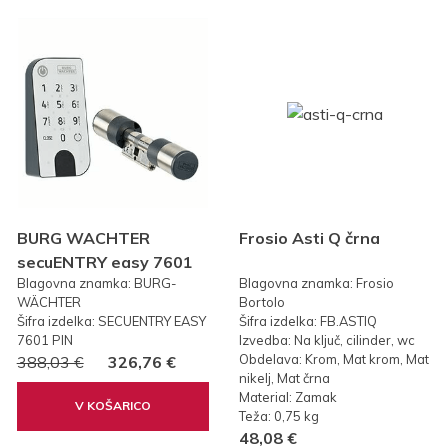
BURG WACHTER
Frosio Asti Q črna
secuENTRY easy 7601
Blagovna znamka: BURG-
Blagovna znamka: Frosio
PIN KODA
WÄCHTER
Bortolo
Šifra izdelka: SECUENTRY EASY
Šifra izdelka: FB.ASTIQ
7601 PIN
Izvedba: Na ključ, cilinder, wc
Obdelava: Krom, Mat krom, Mat
388,03 €
326,76 €
nikelj, Mat črna
Material: Zamak
V KOŠARICO
Teža: 0,75 kg
48,08 €