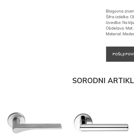
Blagovna znamk
Šifra izdelka: O
Izvedba: Na klju
Obdelava: Mat 
Material: Mede
POŠLJI PO
SORODNI ARTIKL