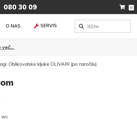
080 30 09
0
SERVIS
O NAS
 več...
agi:
Oblikovalske kljuke
OLIVARI (po naročilu)
rom
i
, wc