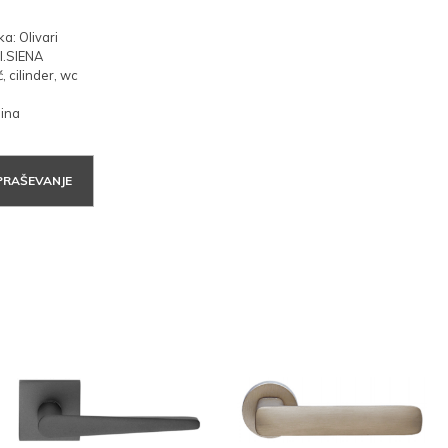
: Olivari
LI.SIENA
, cilinder, wc
m
nina
PRAŠEVANJE