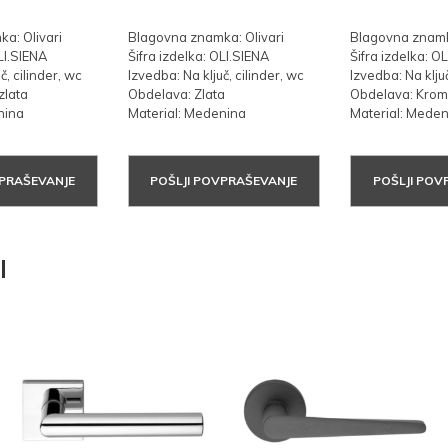
a: Olivari
Blagovna znamka: Olivari
Blagovna znamka
LI.SIENA
Šifra izdelka: OLI.SIENA
Šifra izdelka: O
č, cilinder, wc
Izvedba: Na ključ, cilinder, wc
Izvedba: Na ključ
zlata
Obdelava: Zlata
Obdelava: Kro
nina
Material: Medenina
Material: Mede
VPRAŠEVANJE
POŠLJI POVPRAŠEVANJE
POŠLJI POV
I