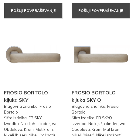
POŠLJI POVPRAŠEVANJE
POŠLJI POVPRAŠEVANJE
FROSIO BORTOLO
FROSIO BORTOLO
kljuka SKY
kljuka SKY Q
Blagovna znamka: Frosio
Blagovna znamka: Frosio
Bortolo
Bortolo
Šifra izdelka: FB.SKY
Šifra izdelka: FB.SKYQ
Izvedba: Na ključ, cilinder, wc
Izvedba: Na ključ, cilinder, wc
Obdelava: Krom, Mat krom,
Obdelava: Krom, Mat krom,
Nikelj (biser), Nikelj (rožnati)
Nikelj (biser), Nikelj (rožnati)