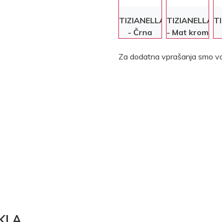
TIZIANELLA
TIZIANELLA
T
- Črna
- Mat krom
Za dodatna vprašanja smo va
KLA