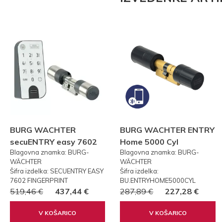
BURG WACHTER
BURG WACHTER ENTRY
secuENTRY easy 7602
Home 5000 Cyl
Blagovna znamka: BURG-
Blagovna znamka: BURG-
FP PRSTNI ODTIS
WÄCHTER
WÄCHTER
Šifra izdelka: SECUENTRY EASY
Šifra izdelka:
7602 FINGERPRINT
BU.ENTRYHOME5000CYL
519,46 €
437,44 €
287,89 €
227,28 €
V KOŠARICO
V KOŠARICO