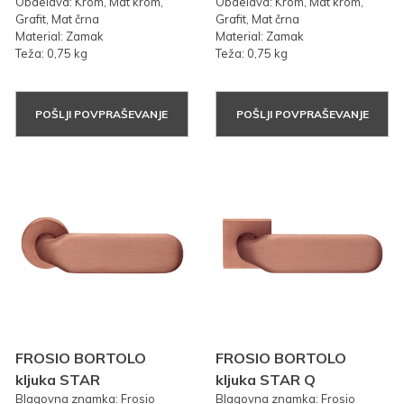
Obdelava: Krom, Mat krom,
Obdelava: Krom, Mat krom,
Grafit, Mat črna
Grafit, Mat črna
Material: Zamak
Material: Zamak
Teža: 0,75 kg
Teža: 0,75 kg
POŠLJI POVPRAŠEVANJE
POŠLJI POVPRAŠEVANJE
FROSIO BORTOLO
FROSIO BORTOLO
kljuka STAR
kljuka STAR Q
Blagovna znamka: Frosio
Blagovna znamka: Frosio