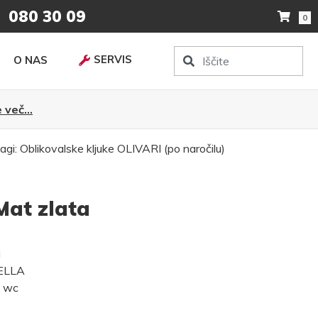
080 30 09
0
SERVIS
O NAS
 več...
agi:
Oblikovalske kljuke
OLIVARI (po naročilu)
Mat zlata
i
NELLA
, wc