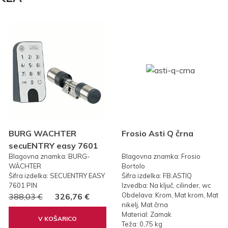
BURG WACHTER
Frosio Asti Q črna
secuENTRY easy 7601
Blagovna znamka: BURG-
Blagovna znamka: Frosio
PIN KODA
WÄCHTER
Bortolo
Šifra izdelka: SECUENTRY EASY
Šifra izdelka: FB.ASTIQ
7601 PIN
Izvedba: Na ključ, cilinder, wc
Obdelava: Krom, Mat krom, Mat
388,03 €
326,76 €
nikelj, Mat črna
Material: Zamak
V KOŠARICO
Teža: 0,75 kg