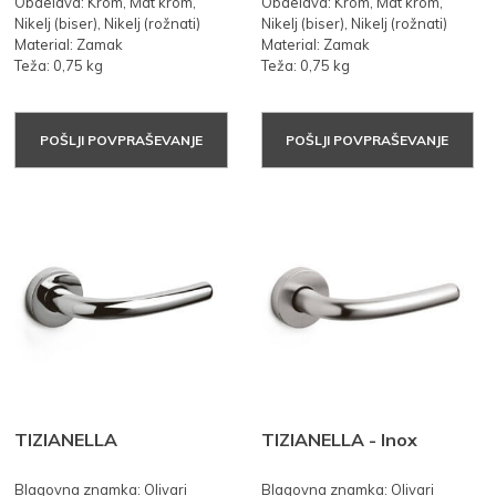
Obdelava: Krom, Mat krom,
Obdelava: Krom, Mat krom,
Nikelj (biser), Nikelj (rožnati)
Nikelj (biser), Nikelj (rožnati)
Material: Zamak
Material: Zamak
Teža: 0,75 kg
Teža: 0,75 kg
POŠLJI POVPRAŠEVANJE
POŠLJI POVPRAŠEVANJE
TIZIANELLA
TIZIANELLA - Inox
Blagovna znamka: Olivari
Blagovna znamka: Olivari