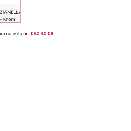
IZIANELLA
- Krom
m na voljo na:
080 30 09