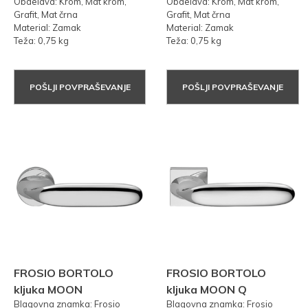
Obdelava: Krom, Mat krom,
Obdelava: Krom, Mat krom,
Grafit, Mat črna
Grafit, Mat črna
Material: Zamak
Material: Zamak
Teža: 0,75 kg
Teža: 0,75 kg
POŠLJI POVPRAŠEVANJE
POŠLJI POVPRAŠEVANJE
FROSIO BORTOLO
FROSIO BORTOLO
kljuka MOON
kljuka MOON Q
Blagovna znamka: Frosio
Blagovna znamka: Frosio