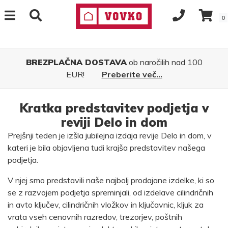
0
BREZPLAČNA DOSTAVA
ob naročilih nad 100
EUR!
Preberite več...
Kratka predstavitev podjetja v
reviji Delo in dom
Prejšnji teden je izšla jubilejna izdaja revije Delo in dom, v
kateri je bila objavljena tudi krajša predstavitev našega
podjetja.
V njej smo predstavili naše najbolj prodajane izdelke, ki so
se z razvojem podjetja spreminjali, od izdelave cilindričnih
in avto ključev, cilindričnih vložkov in ključavnic, kljuk za
vrata vseh cenovnih razredov, trezorjev, poštnih