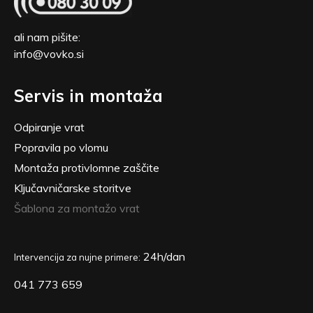
ali nam pišite:
info@vovko.si
Servis in montaža
Odpiranje vrat
Popravila po vlomu
Montaža protivlomne zaščite
Ključavničarske storitve
Šablona za montažo vrat
24h/dan
Intervencija za nujne primere:
041 773 659