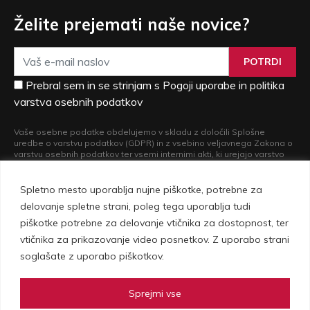
Želite prejemati naše novice?
POTRDI
Prebral sem in se strinjam s Pogoji uporabe in politika
varstva osebnih podatkov
Vaše osebne podatke obdelujemo v skladu z določili Splošne
uredbe o varstvu podatkov (GDPR) in z vsebino veljavnega Zakona o
varstvu osebnih podatkov ter vsemi internimi akti, ki urejajo varstvo
osebnih podatkov. Več informacij o obdelavi vaših osebnih podatkov
in o pravicah, ki iz nje izvirajo, si lahko preberete v naši
Politiki varstva
osebnih podatkov
.
Spletno mesto uporablja nujne piškotke, potrebne za
delovanje spletne strani, poleg tega uporablja tudi
piškotke potrebne za delovanje vtičnika za dostopnost, ter
vtičnika za prikazovanje video posnetkov. Z uporabo strani
soglašate z uporabo piškotkov.
Sprejmi vse