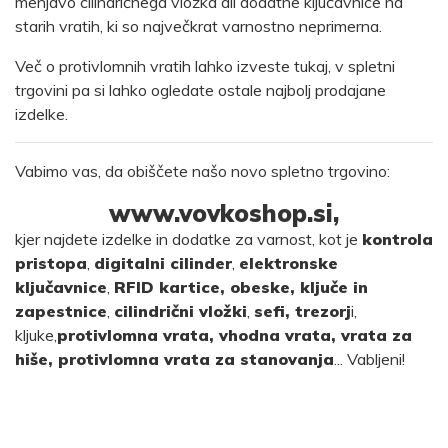
menjavo cilindričnega vložka ali dodatne ključavnice na
starih vratih, ki so največkrat varnostno neprimerna.
Več o protivlomnih vratih lahko izveste
tukaj
, v
spletni
trgovini
pa si lahko ogledate ostale najbolj prodajane
izdelke.
Vabimo vas, da obiščete našo novo spletno trgovino:
www.vovkoshop.si
,
kjer najdete izdelke in dodatke za varnost, kot je
kontrola
pristopa
,
digitalni cilinder
,
elektronske
ključavnice
,
RFID kartice, obeske, ključe in
zapestnice
,
cilindrični vložki
,
sefi, trezorj
i
,
kljuke,
protivlomna vrata, vhodna vrata, vrata za
hiše, protivlomna vrata za stanovanja
...
Vabljeni!