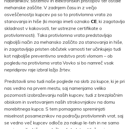
nabiralnikov, sistemov in elektronskih pristopov ter ostale
mehanske zaščite. V zadnjem času in z večjo
osveščenostjo kupcev pa so to protivlomna vrata za
stanovanja in hiše (ki morajo imeti oznako
CE
, ki zagotavlja
skladnost v kakovosti, ter ustrezne certifikate o
protivlomnosti). Taka protivlomna vrata predstavljajo
najboljši način za mehansko zaščito za stanovanja in hiše,
in zagotavljajo pristen občutek varnosti ter učinkujejo tudi
kot najboljše preventivno sredstvo proti vlomom – ob
pogledu na protivloma vrata Vovko si bo namreč vsak
nepridiprav raje izbral lažjo žrtev.
Predstavili smo tudi naše poglede na skrb za kupce, ki je pri
nas vedno na prvem mestu, saj namenjamo veliko
pozornosti izobraževanju naših kupcev, tudi z brezplačnim
obiskom in svetovanjem naših strokovnjakov na domu
morebitnega kupca. S tem pomagamo spreminjati
miselnost posameznikov na področju protivlomnih vrat, saj
se vedno več kupcev odloča za nakup le-teh in ne samo