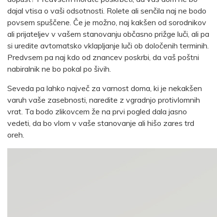
dajal vtisa o vaši odsotnosti. Rolete ali senčila naj ne bodo
povsem spuščene. Če je možno, naj kakšen od sorodnikov
ali prijateljev v vašem stanovanju občasno prižge luči, ali pa
si uredite avtomatsko vklapljanje luči ob določenih terminih.
Predvsem pa naj kdo od znancev poskrbi, da vaš poštni
nabiralnik ne bo pokal po šivih.
Seveda pa lahko največ za varnost doma, ki je nekakšen
varuh vaše zasebnosti, naredite z vgradnjo
protivlomnih
vrat
. Ta bodo zlikovcem že na prvi pogled dala jasno
vedeti, da bo vlom v vaše stanovanje ali hišo zares trd
oreh.