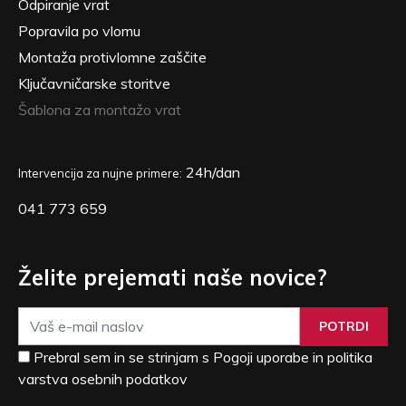
Odpiranje vrat
Popravila po vlomu
Montaža protivlomne zaščite
Ključavničarske storitve
Šablona za montažo vrat
24h/dan
Intervencija za nujne primere:
041 773 659
Želite prejemati naše novice?
POTRDI
Prebral sem in se strinjam s Pogoji uporabe in politika
varstva osebnih podatkov