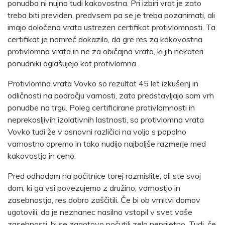
ponudba ni nujno tudi kakovostna. Pri izbiri vrat je zato
treba biti previden, predvsem pa se je treba pozanimati, ali
imajo določena vrata ustrezen certifikat protivlomnosti. Ta
certifikat je namreč dokazilo, da gre res za kakovostna
protivlomna vrata in ne za običajna vrata, ki jih nekateri
ponudniki oglašujejo kot protivlomna.
Protivlomna vrata Vovko so rezultat 45 let izkušenj in
odličnosti na področju varnosti, zato predstavljajo sam vrh
ponudbe na trgu. Poleg certificirane protivlomnosti in
neprekosljivih izolativnih lastnosti, so protivlomna vrata
Vovko tudi že v osnovni različici na voljo s popolno
varnostno opremo in tako nudijo najboljše razmerje med
kakovostjo in ceno.
Pred odhodom na počitnice torej razmislite, ali ste svoj
dom, ki ga vsi povezujemo z družino, varnostjo in
zasebnostjo, res dobro zaščitili. Če bi ob vrnitvi domov
ugotovili, da je neznanec nasilno vstopil v svet vaše
zasebnosti, bi se zagotovo počutili zelo neprijetno. Tudi, če