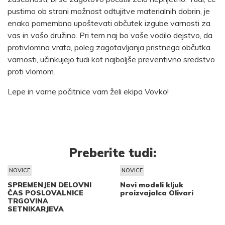
pustimo ob strani možnost odtujitve materialnih dobrin, je
enako pomembno upoštevati občutek izgube varnosti za
vas in vašo družino. Pri tem naj bo vaše vodilo dejstvo, da
protivlomna vrata, poleg zagotavljanja pristnega občutka
varnosti, učinkujejo tudi kot najboljše preventivno sredstvo
proti vlomom.
Lepe in varne počitnice vam želi ekipa Vovko!
Preberite tudi:
NOVICE
NOVICE
SPREMENJEN DELOVNI
Novi modeli kljuk
ČAS POSLOVALNICE
proizvajalca Olivari
TRGOVINA
SETNIKARJEVA