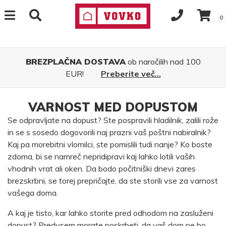
0
BREZPLAČNA DOSTAVA
ob naročilih nad 100
EUR!
Preberite več...
VARNOST MED DOPUSTOM
Se odpravljate na dopust? Ste pospravili hladilnik, zalili rože
in se s sosedo dogovorili naj prazni vaš poštni nabiralnik?
Kaj pa morebitni vlomilci, ste pomislili tudi nanje? Ko boste
zdoma, bi se namreč nepridipravi kaj lahko lotili vaših
vhodnih vrat ali oken. Da bodo počitniški dnevi zares
brezskrbni, se torej prepričajte, da ste storili vse za varnost
vašega doma.
A kaj je tisto, kar lahko storite pred odhodom na zasluženi
dopust? Predvsem morate poskrbeti, da vaš dom ne bo