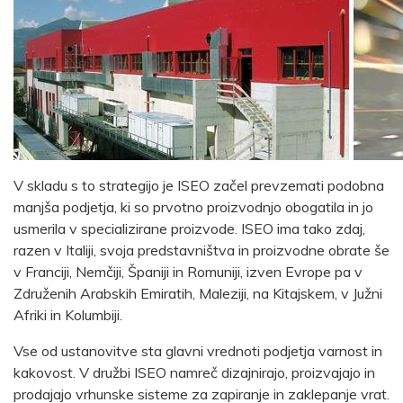
V skladu s to strategijo je ISEO začel prevzemati podobna
manjša podjetja, ki so prvotno proizvodnjo obogatila in jo
usmerila v specializirane proizvode. ISEO ima tako zdaj,
razen v Italiji, svoja predstavništva in proizvodne obrate še
v Franciji, Nemčiji, Španiji in Romuniji, izven Evrope pa v
Združenih Arabskih Emiratih, Maleziji, na Kitajskem, v Južni
Afriki in Kolumbiji.
Vse od ustanovitve sta glavni vrednoti podjetja varnost in
kakovost. V družbi ISEO namreč dizajnirajo, proizvajajo in
prodajajo vrhunske sisteme za zapiranje in zaklepanje vrat.