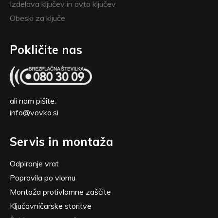
Izdelava ključev in avto ključev
Obeski za ključe
Pokličite nas
ali nam pišite:
info@vovko.si
Servis in montaža
Odpiranje vrat
Popravila po vlomu
Montaža protivlomne zaščite
Ključavničarske storitve