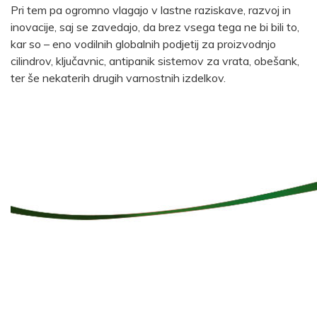
Pri tem pa ogromno vlagajo v lastne raziskave, razvoj in
inovacije, saj se zavedajo, da brez vsega tega ne bi bili to,
kar so – eno vodilnih globalnih podjetij za proizvodnjo
cilindrov, ključavnic, antipanik sistemov za vrata, obešank,
ter še nekaterih drugih varnostnih izdelkov.