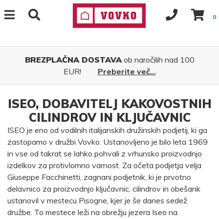
0
BREZPLAČNA DOSTAVA
ob naročilih nad 100
EUR!
Preberite več...
ISEO, DOBAVITELJ KAKOVOSTNIH
CILINDROV IN KLJUČAVNIC
ISEO je eno od vodilnih italijanskih družinskih podjetij, ki ga
zastopamo v družbi Vovko. Ustanovljeno je bilo leta 1969
in vse od takrat se lahko pohvali z vrhunsko proizvodnjo
izdelkov za protivlomno varnost. Za očeta podjetja velja
Giuseppe Facchinetti, zagnani podjetnik, ki je prvotno
delavnico za proizvodnjo ključavnic, cilindrov in obešank
ustanovil v mestecu Pisogne, kjer je še danes sedež
družbe. To mestece leži na obrežju jezera Iseo na