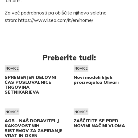
'amore'.
Za več podrobnosti pa obiščite njihovo spletno
stran:
https://www.iseo.com/it/en/home/
Preberite tudi:
NOVICE
NOVICE
SPREMENJEN DELOVNI
Novi modeli kljuk
ČAS POSLOVALNICE
proizvajalca Olivari
TRGOVINA
SETNIKARJEVA
NOVICE
NOVICE
AGB - NAŠ DOBAVITELJ
ZAŠČITITE SE PRED
KAKOVOSTNIH
NOVIMI NAČINI VLOMA
SISTEMOV ZA ZAPIRANJE
VRAT IN OKEN