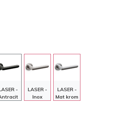
LASER -
LASER -
LASER -
Antracit
Inox
Mat krom