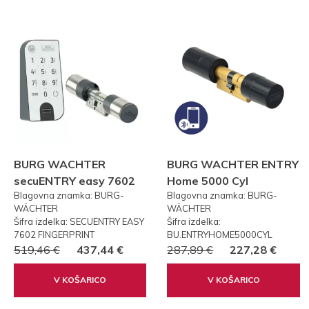
BURG WACHTER
BURG WACHTER ENTRY
secuENTRY easy 7602
Home 5000 Cyl
Blagovna znamka: BURG-
Blagovna znamka: BURG-
FP PRSTNI ODTIS
WÄCHTER
WÄCHTER
Šifra izdelka: SECUENTRY EASY
Šifra izdelka:
7602 FINGERPRINT
BU.ENTRYHOME5000CYL
519,46 €
437,44 €
287,89 €
227,28 €
V KOŠARICO
V KOŠARICO