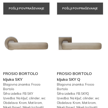
POŠLJI POVPRAŠEVANJE
POŠLJI POVPRAŠEVANJE
FROSIO BORTOLO
FROSIO BORTOLO
kljuka SKY
kljuka SKY Q
Blagovna znamka: Frosio
Blagovna znamka: Frosio
Bortolo
Bortolo
Šifra izdelka: FB.SKY
Šifra izdelka: FB.SKYQ
Izvedba: Na ključ, cilinder, wc
Izvedba: Na ključ, cilinder, wc
Obdelava: Krom, Mat krom,
Obdelava: Krom, Mat krom,
Nikelj (biser), Nikelj (rožnati)
Nikelj (biser), Nikelj (rožnati)