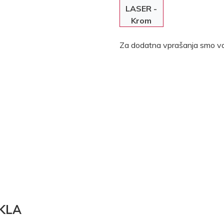
LASER -
Krom
Za dodatna vprašanja smo va
KLA