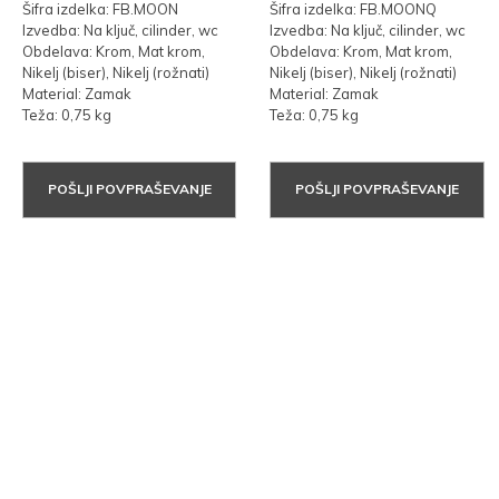
Šifra izdelka: FB.MOON
Šifra izdelka: FB.MOONQ
Izvedba: Na ključ, cilinder, wc
Izvedba: Na ključ, cilinder, wc
Obdelava: Krom, Mat krom,
Obdelava: Krom, Mat krom,
Nikelj (biser), Nikelj (rožnati)
Nikelj (biser), Nikelj (rožnati)
Material: Zamak
Material: Zamak
Teža: 0,75 kg
Teža: 0,75 kg
POŠLJI POVPRAŠEVANJE
POŠLJI POVPRAŠEVANJE