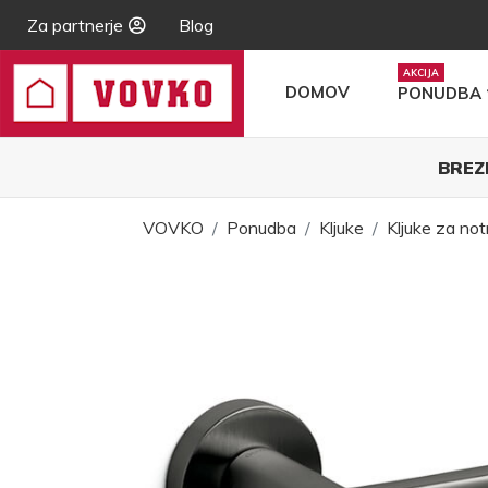
Za partnerje
Blog
DOMOV
PONUDBA
BREZ
VOVKO
Ponudba
Kljuke
Kljuke za not