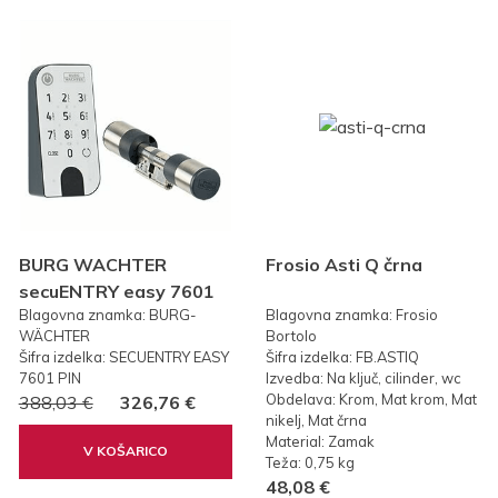
BURG WACHTER
Frosio Asti Q črna
secuENTRY easy 7601
Blagovna znamka: BURG-
Blagovna znamka: Frosio
PIN KODA
WÄCHTER
Bortolo
Šifra izdelka: SECUENTRY EASY
Šifra izdelka: FB.ASTIQ
7601 PIN
Izvedba: Na ključ, cilinder, wc
Obdelava: Krom, Mat krom, Mat
388,03 €
326,76 €
nikelj, Mat črna
Material: Zamak
V KOŠARICO
Teža: 0,75 kg
48,08 €