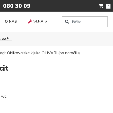
080 30 09
0
SERVIS
O NAS
 več...
agi:
Oblikovalske kljuke
OLIVARI (po naročilu)
cit
i
, wc