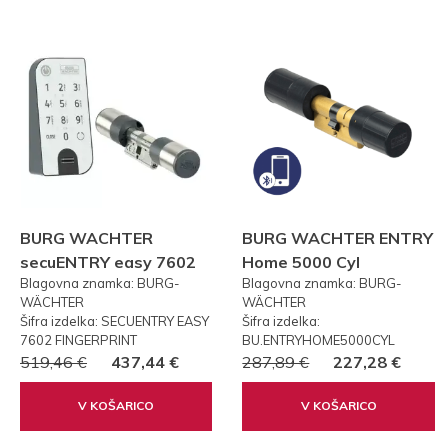
BURG WACHTER
BURG WACHTER ENTRY
secuENTRY easy 7602
Home 5000 Cyl
Blagovna znamka: BURG-
Blagovna znamka: BURG-
FP PRSTNI ODTIS
WÄCHTER
WÄCHTER
Šifra izdelka: SECUENTRY EASY
Šifra izdelka:
7602 FINGERPRINT
BU.ENTRYHOME5000CYL
519,46 €
437,44 €
287,89 €
227,28 €
V KOŠARICO
V KOŠARICO