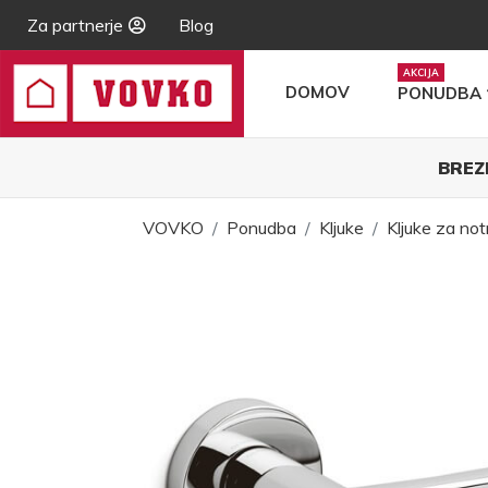
Za partnerje
Blog
DOMOV
PONUDBA
BREZ
VOVKO
Ponudba
Kljuke
Kljuke za not