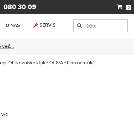
080 30 09
0
SERVIS
O NAS
 več...
agi:
Oblikovalske kljuke
OLIVARI (po naročilu)
i
, wc