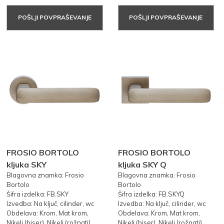
POŠLJI POVPRAŠEVANJE
POŠLJI POVPRAŠEVANJE
FROSIO BORTOLO
FROSIO BORTOLO
kljuka SKY
kljuka SKY Q
Blagovna znamka: Frosio
Blagovna znamka: Frosio
Bortolo
Bortolo
Šifra izdelka: FB.SKY
Šifra izdelka: FB.SKYQ
Izvedba: Na ključ, cilinder, wc
Izvedba: Na ključ, cilinder, wc
Obdelava: Krom, Mat krom,
Obdelava: Krom, Mat krom,
Nikelj (biser), Nikelj (rožnati)
Nikelj (biser), Nikelj (rožnati)