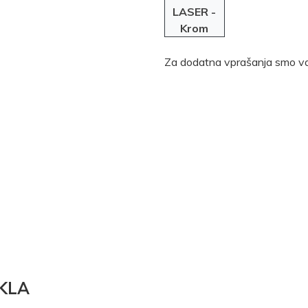
LASER -
Krom
Za dodatna vprašanja smo va
KLA