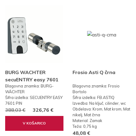
BURG WACHTER
Frosio Asti Q črna
secuENTRY easy 7601
Blagovna znamka: BURG-
Blagovna znamka: Frosio
PIN KODA
WÄCHTER
Bortolo
Šifra izdelka: SECUENTRY EASY
Šifra izdelka: FB.ASTIQ
7601 PIN
Izvedba: Na ključ, cilinder, wc
Obdelava: Krom, Mat krom, Mat
388,03 €
326,76 €
nikelj, Mat črna
Material: Zamak
V KOŠARICO
Teža: 0,75 kg
48,08 €