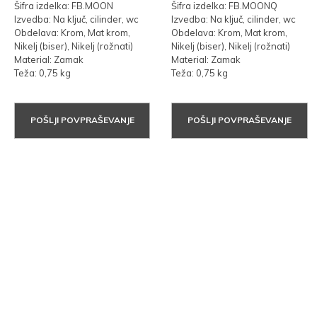
Šifra izdelka: FB.MOON
Šifra izdelka: FB.MOONQ
Izvedba: Na ključ, cilinder, wc
Izvedba: Na ključ, cilinder, wc
Obdelava: Krom, Mat krom,
Obdelava: Krom, Mat krom,
Nikelj (biser), Nikelj (rožnati)
Nikelj (biser), Nikelj (rožnati)
Material: Zamak
Material: Zamak
Teža: 0,75 kg
Teža: 0,75 kg
POŠLJI POVPRAŠEVANJE
POŠLJI POVPRAŠEVANJE