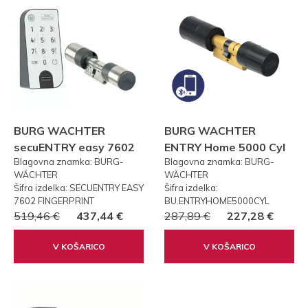
BURG WACHTER
BURG WACHTER
secuENTRY easy 7602
ENTRY Home 5000 Cyl
Blagovna znamka: BURG-
Blagovna znamka: BURG-
FP PRSTNI ODTIS
WÄCHTER
WÄCHTER
Šifra izdelka: SECUENTRY EASY
Šifra izdelka:
7602 FINGERPRINT
BU.ENTRYHOME5000CYL
519,46 €
437,44 €
287,89 €
227,28 €
V KOŠARICO
V KOŠARICO