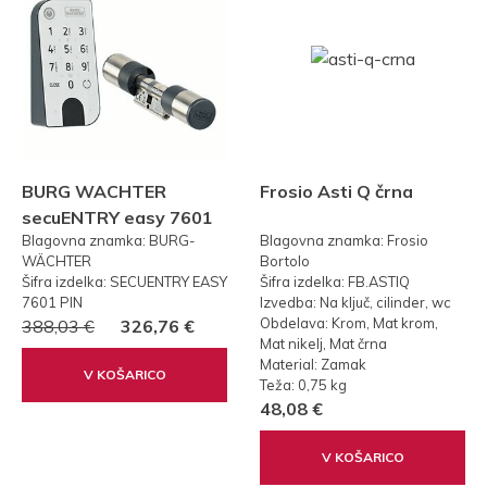
BURG WACHTER
Frosio Asti Q črna
secuENTRY easy 7601
Blagovna znamka: BURG-
Blagovna znamka: Frosio
PIN KODA
WÄCHTER
Bortolo
Šifra izdelka: SECUENTRY EASY
Šifra izdelka: FB.ASTIQ
7601 PIN
Izvedba: Na ključ, cilinder, wc
Obdelava: Krom, Mat krom,
388,03 €
326,76 €
Mat nikelj, Mat črna
Material: Zamak
V KOŠARICO
Teža: 0,75 kg
48,08 €
V KOŠARICO