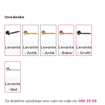
Izvedenke
Levante
Levante
Levante
Levante
Levante
- Antik
- Antik
- Baker
- Grafit
mat
mat
zlata
zlata
Levante
- Mat
krom
Za dodatna vprašanja smo vam na voljo na:
080 30 09