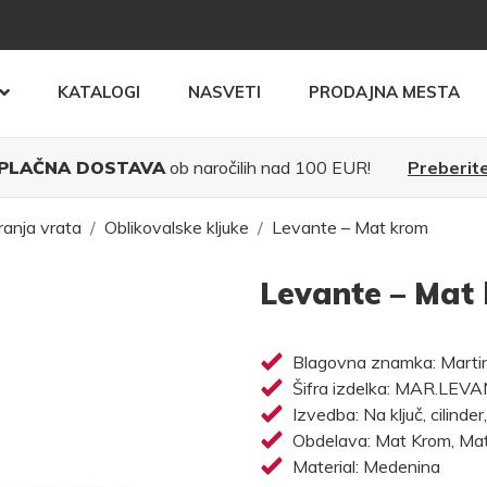
KATALOGI
NASVETI
PRODAJNA MESTA
PLAČNA DOSTAVA
ob naročilih nad 100 EUR!
Preberite
ranja vrata
Oblikovalske kljuke
Levante – Mat krom
Levante – Mat
Blagovna znamka: Martine
Šifra izdelka: MAR.LEV
Izvedba: Na ključ, cilinder
Obdelava: Mat Krom, Mat 
Material: Medenina