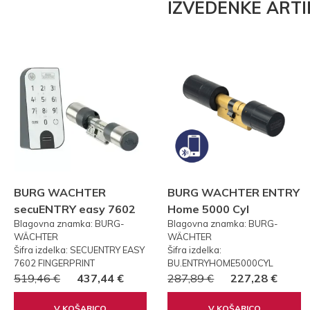
IZVEDENKE ARTI
BURG WACHTER
BURG WACHTER ENTRY
secuENTRY easy 7602
Home 5000 Cyl
Blagovna znamka: BURG-
Blagovna znamka: BURG-
FP PRSTNI ODTIS
WÄCHTER
WÄCHTER
Šifra izdelka: SECUENTRY EASY
Šifra izdelka:
7602 FINGERPRINT
BU.ENTRYHOME5000CYL
519,46 €
437,44 €
287,89 €
227,28 €
V KOŠARICO
V KOŠARICO