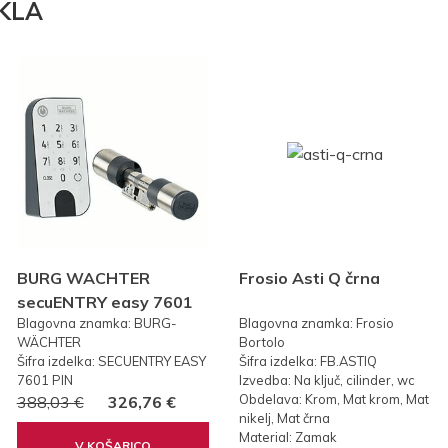
KLA
BURG WACHTER
Frosio Asti Q črna
secuENTRY easy 7601
Blagovna znamka: BURG-
Blagovna znamka: Frosio
PIN KODA
WÄCHTER
Bortolo
Šifra izdelka: SECUENTRY EASY
Šifra izdelka: FB.ASTIQ
7601 PIN
Izvedba: Na ključ, cilinder, wc
Obdelava: Krom, Mat krom, Mat
388,03 €
326,76 €
nikelj, Mat črna
Material: Zamak
V KOŠARICO