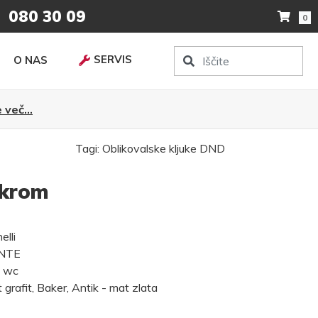
080 30 09
0
SERVIS
O NAS
 več...
Tagi:
Oblikovalske kljuke
DND
 krom
lli
ANTE
, wc
grafit, Baker, Antik - mat zlata