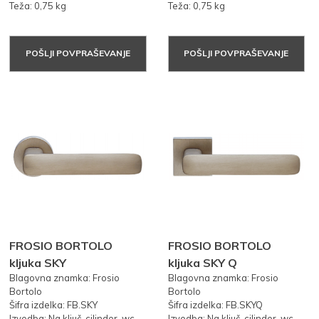
Teža: 0,75 kg
Teža: 0,75 kg
POŠLJI POVPRAŠEVANJE
POŠLJI POVPRAŠEVANJE
FROSIO BORTOLO
FROSIO BORTOLO
kljuka SKY
kljuka SKY Q
Blagovna znamka: Frosio
Blagovna znamka: Frosio
Bortolo
Bortolo
Šifra izdelka: FB.SKY
Šifra izdelka: FB.SKYQ
Izvedba: Na ključ, cilinder, wc
Izvedba: Na ključ, cilinder, wc