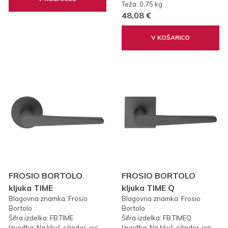
Teža: 0,75 kg
48,08 €
V KOŠARICO
FROSIO BORTOLO
FROSIO BORTOLO
kljuka TIME
kljuka TIME Q
Blagovna znamka: Frosio
Blagovna znamka: Frosio
Bortolo
Bortolo
Šifra izdelka: FB.TIME
Šifra izdelka: FB.TIMEQ
Izvedba: Na ključ, cilinder, wc
Izvedba: Na ključ, cilinder, wc