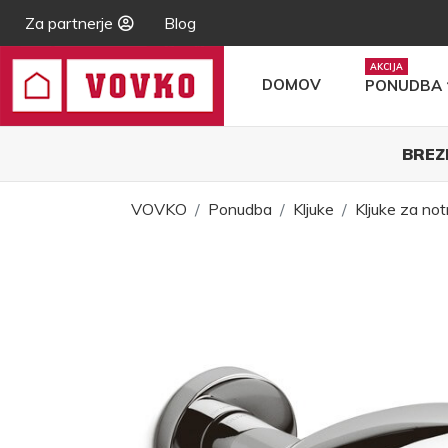
Za partnerje
Blog
DOMOV
PONUDBA
BREZ
VOVKO
Ponudba
Kljuke
Kljuke za not