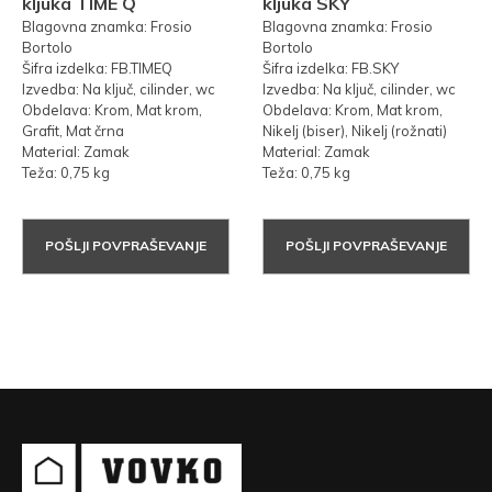
kljuka TIME Q
kljuka SKY
Blagovna znamka: Frosio
Blagovna znamka: Frosio
Bortolo
Bortolo
Šifra izdelka: FB.TIMEQ
Šifra izdelka: FB.SKY
Izvedba: Na ključ, cilinder, wc
Izvedba: Na ključ, cilinder, wc
Obdelava: Krom, Mat krom,
Obdelava: Krom, Mat krom,
Grafit, Mat črna
Nikelj (biser), Nikelj (rožnati)
Material: Zamak
Material: Zamak
Teža: 0,75 kg
Teža: 0,75 kg
POŠLJI POVPRAŠEVANJE
POŠLJI POVPRAŠEVANJE