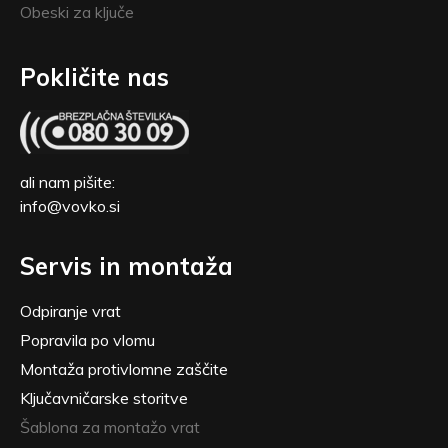
Obeski za ključe
Pokličite nas
ali nam pišite:
info@vovko.si
Servis in montaža
Odpiranje vrat
Popravila po vlomu
Montaža protivlomne zaščite
Ključavničarske storitve
Šablona za montažo vrat