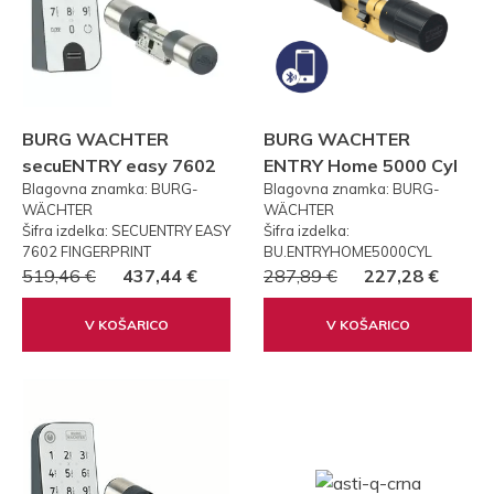
BURG WACHTER
BURG WACHTER
secuENTRY easy 7602
ENTRY Home 5000 Cyl
Blagovna znamka: BURG-
Blagovna znamka: BURG-
FP PRSTNI ODTIS
WÄCHTER
WÄCHTER
Šifra izdelka: SECUENTRY EASY
Šifra izdelka:
7602 FINGERPRINT
BU.ENTRYHOME5000CYL
519,46 €
437,44 €
287,89 €
227,28 €
V KOŠARICO
V KOŠARICO