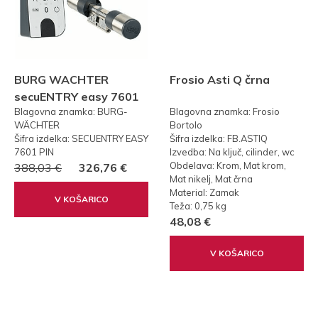
BURG WACHTER
Frosio Asti Q črna
secuENTRY easy 7601
Blagovna znamka: BURG-
Blagovna znamka: Frosio
PIN KODA
WÄCHTER
Bortolo
Šifra izdelka: SECUENTRY EASY
Šifra izdelka: FB.ASTIQ
7601 PIN
Izvedba: Na ključ, cilinder, wc
Obdelava: Krom, Mat krom,
388,03 €
326,76 €
Mat nikelj, Mat črna
Material: Zamak
V KOŠARICO
Teža: 0,75 kg
48,08 €
V KOŠARICO