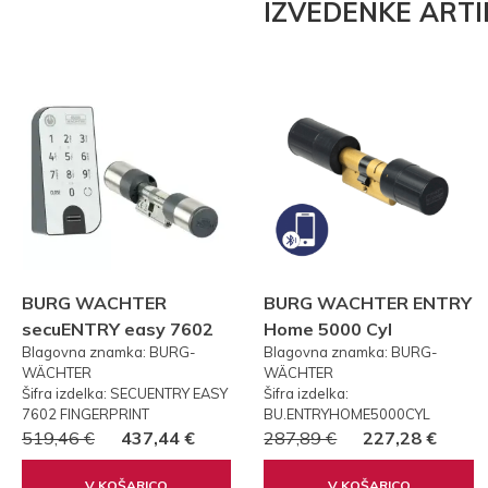
IZVEDENKE ARTI
BURG WACHTER
BURG WACHTER ENTRY
secuENTRY easy 7602
Home 5000 Cyl
Blagovna znamka: BURG-
Blagovna znamka: BURG-
FP PRSTNI ODTIS
WÄCHTER
WÄCHTER
Šifra izdelka: SECUENTRY EASY
Šifra izdelka:
7602 FINGERPRINT
BU.ENTRYHOME5000CYL
519,46 €
437,44 €
287,89 €
227,28 €
V KOŠARICO
V KOŠARICO