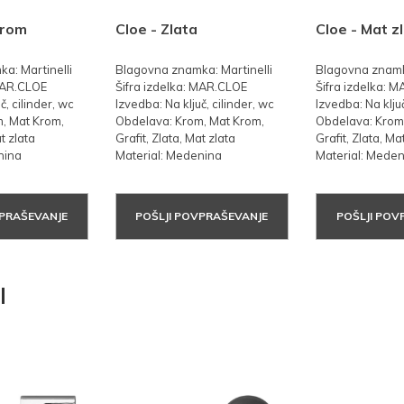
krom
Cloe - Zlata
Cloe - Mat z
a: Martinelli
Blagovna znamka: Martinelli
Blagovna znamka
 MAR.CLOE
Šifra izdelka: MAR.CLOE
Šifra izdelka: 
č, cilinder, wc
Izvedba: Na ključ, cilinder, wc
Izvedba: Na ključ
, Mat Krom,
Obdelava: Krom, Mat Krom,
Obdelava: Krom
t zlata
Grafit, Zlata, Mat zlata
Grafit, Zlata, Ma
nina
Material: Medenina
Material: Mede
VPRAŠEVANJE
POŠLJI POVPRAŠEVANJE
POŠLJI POV
I