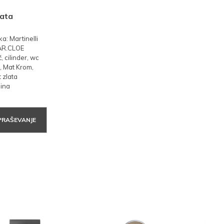
lata
: Martinelli
MAR.CLOE
, cilinder, wc
, Mat Krom,
t zlata
nina
PRAŠEVANJE