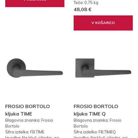
Teža: 0,75 kg
48,08 €
V KOŠARICO
FROSIO BORTOLO
FROSIO BORTOLO
kljuka TIME
kljuka TIME Q
Blagovna znamka: Frosio
Blagovna znamka: Frosio
Bortolo
Bortolo
Šifra izdelka: FB.TIME
Šifra izdelka: FB.TIMEQ
Izvedba: Na ključ, cilinder, wc
Izvedba: Na ključ, cilinder, wc