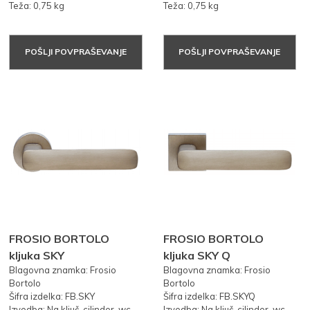
Teža: 0,75 kg
Teža: 0,75 kg
POŠLJI POVPRAŠEVANJE
POŠLJI POVPRAŠEVANJE
FROSIO BORTOLO
FROSIO BORTOLO
kljuka SKY
kljuka SKY Q
Blagovna znamka: Frosio
Blagovna znamka: Frosio
Bortolo
Bortolo
Šifra izdelka: FB.SKY
Šifra izdelka: FB.SKYQ
Izvedba: Na ključ, cilinder, wc
Izvedba: Na ključ, cilinder, wc