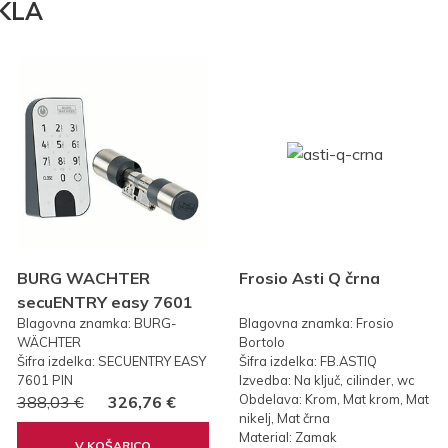
KLA
BURG WACHTER
Frosio Asti Q črna
secuENTRY easy 7601
Blagovna znamka: BURG-
Blagovna znamka: Frosio
PIN KODA
WÄCHTER
Bortolo
Šifra izdelka: SECUENTRY EASY
Šifra izdelka: FB.ASTIQ
7601 PIN
Izvedba: Na ključ, cilinder, wc
Obdelava: Krom, Mat krom, Mat
388,03 €
326,76 €
nikelj, Mat črna
Material: Zamak
V KOŠARICO