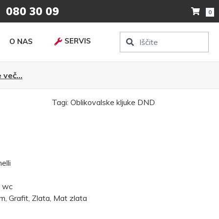
080 30 09
0
SERVIS
O NAS
 več...
Tagi:
Oblikovalske kljuke
DND
lli
, wc
 Grafit, Zlata, Mat zlata