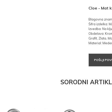
Cloe - Mat 
Blagovna znamk
Šifra izdelka:
Izvedba: Na klju
Obdelava: Krom
Grafit, Zlata, Ma
Material: Mede
POŠLJI PO
SORODNI ARTIKL