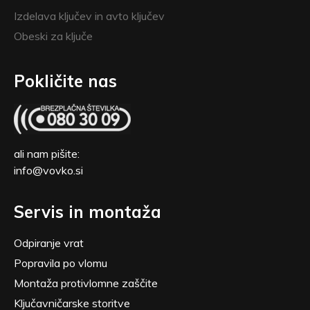
Izdelava ključev in avto ključev
Obeski za ključe
Pokličite nas
ali nam pišite:
info@vovko.si
Servis in montaža
Odpiranje vrat
Popravila po vlomu
Montaža protivlomne zaščite
Ključavničarske storitve