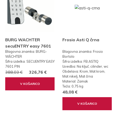
BURG WACHTER
Frosio Asti Q črna
secuENTRY easy 7601
Blagovna znamka: BURG-
Blagovna znamka: Frosio
PIN KODA
WÄCHTER
Bortolo
Šifra izdelka: SECUENTRY EASY
Šifra izdelka: FB.ASTIQ
7601 PIN
Izvedba: Na ključ, cilinder, wc
Obdelava: Krom, Mat krom,
388,03 €
326,76 €
Mat nikelj, Mat črna
Material: Zamak
V KOŠARICO
Teža: 0,75 kg
48,08 €
V KOŠARICO