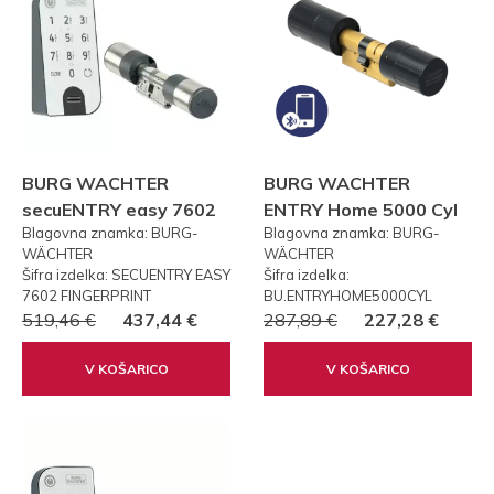
BURG WACHTER
BURG WACHTER
secuENTRY easy 7602
ENTRY Home 5000 Cyl
Blagovna znamka: BURG-
Blagovna znamka: BURG-
FP PRSTNI ODTIS
WÄCHTER
WÄCHTER
Šifra izdelka: SECUENTRY EASY
Šifra izdelka:
7602 FINGERPRINT
BU.ENTRYHOME5000CYL
519,46 €
437,44 €
287,89 €
227,28 €
V KOŠARICO
V KOŠARICO