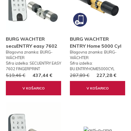
BURG WACHTER
BURG WACHTER
secuENTRY easy 7602
ENTRY Home 5000 Cyl
Blagovna znamka: BURG-
Blagovna znamka: BURG-
FP PRSTNI ODTIS
WÄCHTER
WÄCHTER
Šifra izdelka: SECUENTRY EASY
Šifra izdelka:
7602 FINGERPRINT
BU.ENTRYHOME5000CYL
519,46 €
437,44 €
287,89 €
227,28 €
V KOŠARICO
V KOŠARICO