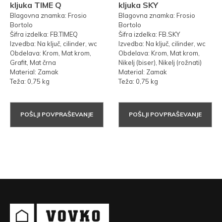
kljuka TIME Q
kljuka SKY
Blagovna znamka: Frosio
Blagovna znamka: Frosio
Bortolo
Bortolo
Šifra izdelka: FB.TIMEQ
Šifra izdelka: FB.SKY
Izvedba: Na ključ, cilinder, wc
Izvedba: Na ključ, cilinder, wc
Obdelava: Krom, Mat krom,
Obdelava: Krom, Mat krom,
Grafit, Mat črna
Nikelj (biser), Nikelj (rožnati)
Material: Zamak
Material: Zamak
Teža: 0,75 kg
Teža: 0,75 kg
POŠLJI POVPRAŠEVANJE
POŠLJI POVPRAŠEVANJE