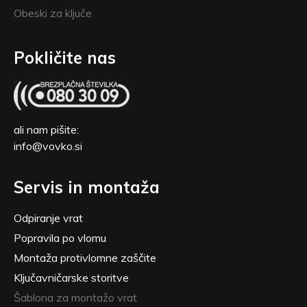
Obeski za ključe
Pokličite nas
ali nam pišite:
info@vovko.si
Servis in montaža
Odpiranje vrat
Popravila po vlomu
Montaža protivlomne zaščite
Ključavničarske storitve
Šablona za montažo vrat