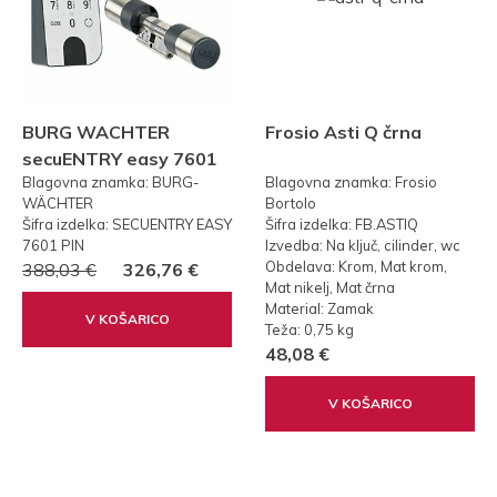
BURG WACHTER
Frosio Asti Q črna
secuENTRY easy 7601
Blagovna znamka: BURG-
Blagovna znamka: Frosio
PIN KODA
WÄCHTER
Bortolo
Šifra izdelka: SECUENTRY EASY
Šifra izdelka: FB.ASTIQ
7601 PIN
Izvedba: Na ključ, cilinder, wc
Obdelava: Krom, Mat krom,
388,03 €
326,76 €
Mat nikelj, Mat črna
Material: Zamak
V KOŠARICO
Teža: 0,75 kg
48,08 €
V KOŠARICO